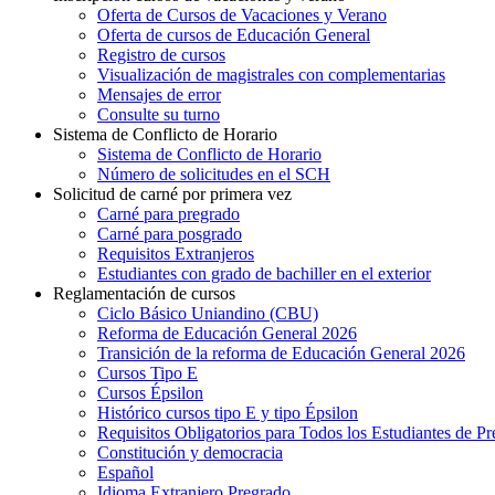
Oferta de Cursos de Vacaciones y Verano
Oferta de cursos de Educación General
Registro de cursos
Visualización de magistrales con complementarias
Mensajes de error
Consulte su turno
Sistema de Conflicto de Horario
Sistema de Conflicto de Horario
Número de solicitudes en el SCH
Solicitud de carné por primera vez
Carné para pregrado
Carné para posgrado
Requisitos Extranjeros
Estudiantes con grado de bachiller en el exterior
Reglamentación de cursos
Ciclo Básico Uniandino (CBU)
Reforma de Educación General 2026
Transición de la reforma de Educación General 2026
Cursos Tipo E
Cursos Épsilon
Histórico cursos tipo E y tipo Épsilon
Requisitos Obligatorios para Todos los Estudiantes de P
Constitución y democracia
Español
Idioma Extranjero Pregrado