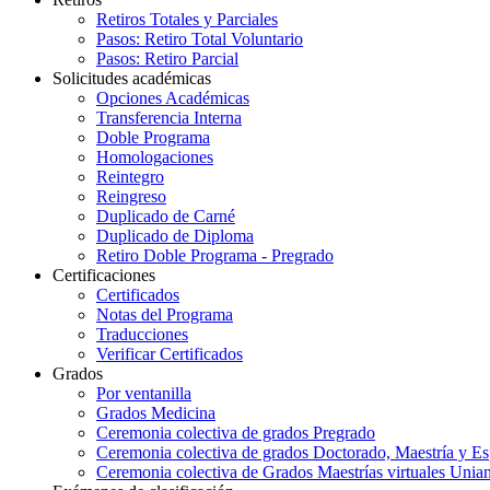
Retiros Totales y Parciales
Pasos: Retiro Total Voluntario
Pasos: Retiro Parcial
Solicitudes académicas
Opciones Académicas
Transferencia Interna
Doble Programa
Homologaciones
Reintegro
Reingreso
Duplicado de Carné
Duplicado de Diploma
Retiro Doble Programa - Pregrado
Certificaciones
Certificados
Notas del Programa
Traducciones
Verificar Certificados
Grados
Por ventanilla
Grados Medicina
Ceremonia colectiva de grados Pregrado
Ceremonia colectiva de grados Doctorado, Maestría y Es
Ceremonia colectiva de Grados Maestrías virtuales Unia