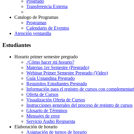
Posgrado
Transferencia Externa
Catalogo de Programas
Programas
Calendario de Eventos
Atención ventanilla
Estudiantes
Horario primer semestre pregrado
¿Cómo hacer mi horario?
Materias 1er Semestre (Pregrado)
Webinar Primer Semestre Pregrado (Video)
Guía Uniandina Pregrado
Requisitos Estudiantes Pregrado
Información para el registro de cursos con complementar
Oferta de Cursos
Visualización Oferta de Cursos
Instrucciones generales del proceso de registro de cursos
Glosario de Términos
Mensajes de error
Servicio Audio Respuesta
Elaboración de horario
Asignación de turnos de horario