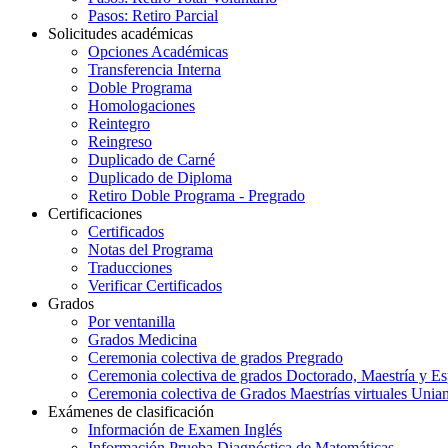
Pasos: Retiro Parcial
Solicitudes académicas
Opciones Académicas
Transferencia Interna
Doble Programa
Homologaciones
Reintegro
Reingreso
Duplicado de Carné
Duplicado de Diploma
Retiro Doble Programa - Pregrado
Certificaciones
Certificados
Notas del Programa
Traducciones
Verificar Certificados
Grados
Por ventanilla
Grados Medicina
Ceremonia colectiva de grados Pregrado
Ceremonia colectiva de grados Doctorado, Maestría y Es
Ceremonia colectiva de Grados Maestrías virtuales Unia
Exámenes de clasificación
Información de Examen Inglés
Información Prueba Diagnóstica de Matemáticas