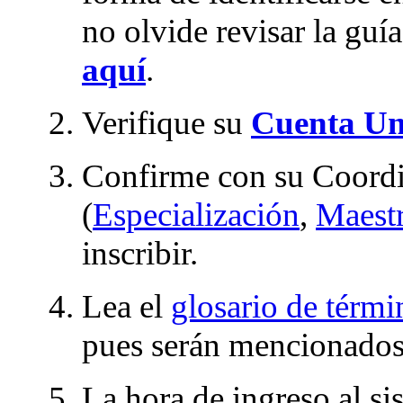
no olvide revisar la gu
aquí
.
Verifique su
Cuenta Un
Confirme con su Coord
(
Especialización
,
Maestr
inscribir.
Lea el
glosario de térmi
pues serán mencionados 
La hora de ingreso al si