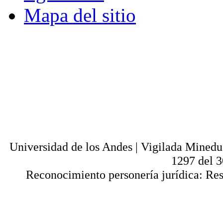
Mapa del sitio
© - Derechos Reservados: Todos los conten
normas internacionales y nacionales vige
utilización parcial o total, reproducción,
alquiler, préstamo público e importación, tot
digital y en cualquier formato conocido o 
lícitos en la medida en que se cuente con
Universi
Universidad de los Andes | Vigilada Mined
1297 del 
Reconocimiento personería jurídica: Res