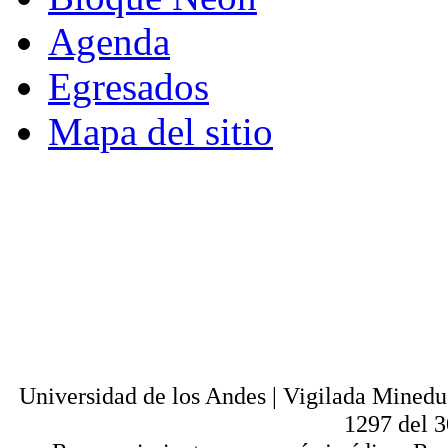
Agenda
Egresados
Mapa del sitio
© - Derechos Reservados: Todos los conten
normas internacionales y nacionales vige
utilización parcial o total, reproducción,
alquiler, préstamo público e importación, tot
digital y en cualquier formato conocido o 
lícitos en la medida en que se cuente con
Universi
Universidad de los Andes | Vigilada Mined
1297 del 