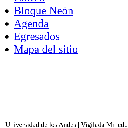
Bloque Neón
Agenda
Egresados
Mapa del sitio
© - Derechos Reservados: Todos los conten
normas internacionales y nacionales vige
utilización parcial o total, reproducción,
alquiler, préstamo público e importación, tot
digital y en cualquier formato conocido o 
lícitos en la medida en que se cuente con
Universi
Universidad de los Andes | Vigilada Mined