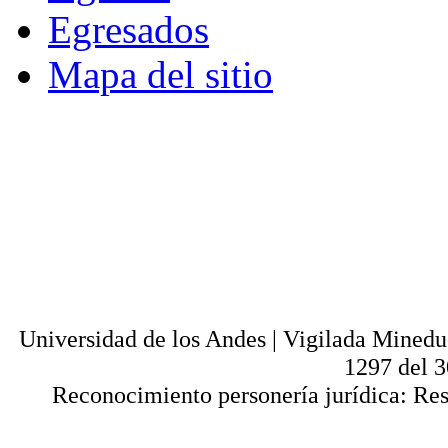
Egresados
Mapa del sitio
© - Derechos Reservados: Todos los conten
normas internacionales y nacionales vige
utilización parcial o total, reproducción,
alquiler, préstamo público e importación, tot
digital y en cualquier formato conocido o 
lícitos en la medida en que se cuente con
Universi
Universidad de los Andes | Vigilada Mined
1297 del 
Reconocimiento personería jurídica: Res