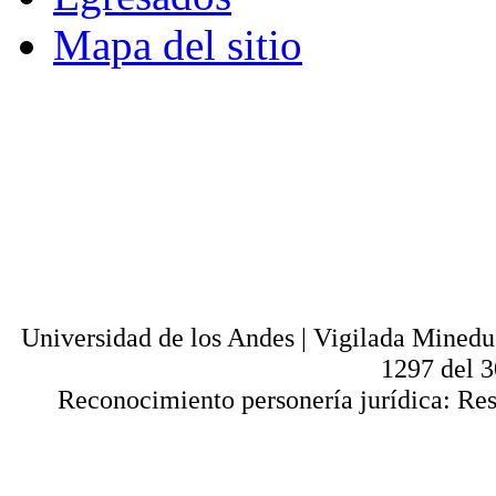
Mapa del sitio
© - Derechos Reservados: Todos los conten
normas internacionales y nacionales vige
utilización parcial o total, reproducción,
alquiler, préstamo público e importación, tot
digital y en cualquier formato conocido o 
lícitos en la medida en que se cuente con
Universi
Universidad de los Andes | Vigilada Mined
1297 del 
Reconocimiento personería jurídica: Res