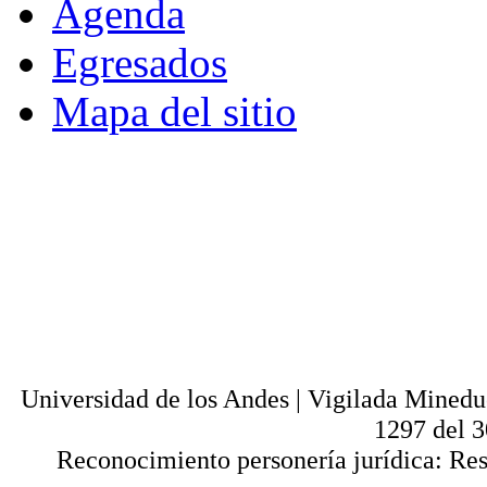
Agenda
Egresados
Mapa del sitio
© - Derechos Reservados: Todos los conten
normas internacionales y nacionales vige
utilización parcial o total, reproducción,
alquiler, préstamo público e importación, tot
digital y en cualquier formato conocido o 
lícitos en la medida en que se cuente con
Universi
Universidad de los Andes | Vigilada Mined
1297 del 
Reconocimiento personería jurídica: Res