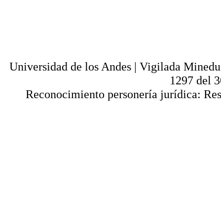
alquiler, préstamo público e importación, tot
digital y en cualquier formato conocido o 
lícitos en la medida en que se cuente con
Universi
Universidad de los Andes | Vigilada Mined
1297 del 
Reconocimiento personería jurídica: Res