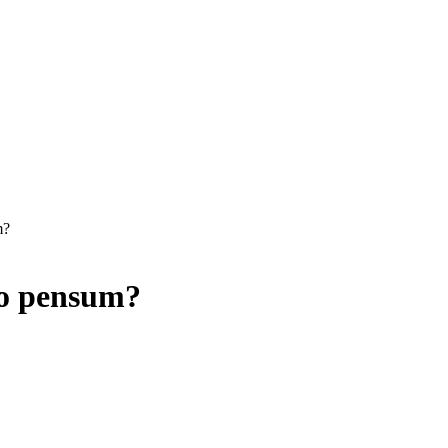
m?
vo pensum?