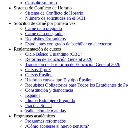
Consulte su turno
Sistema de Conflicto de Horario
Sistema de Conflicto de Horario
Número de solicitudes en el SCH
Solicitud de carné por primera vez
Carné para pregrado
Carné para posgrado
Requisitos Extranjeros
Estudiantes con grado de bachiller en el exterior
Reglamentación de cursos
Ciclo Básico Uniandino (CBU)
Reforma de Educación General 2026
Transición de la reforma de Educación General 2026
Cursos Tipo E
Cursos Épsilon
Histórico cursos tipo E y tipo Épsilon
Requisitos Obligatorios para Todos los Estudiantes de P
Constitución y democracia
Español
Idioma Extranjero Pregrado
Práctica Social
Validación de materias
Programas académicos
Programas reformados
¿Cómo acogerse al nuevo pensum?