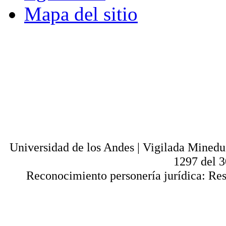
Mapa del sitio
© - Derechos Reservados: Todos los conten
normas internacionales y nacionales vige
utilización parcial o total, reproducción,
alquiler, préstamo público e importación, tot
digital y en cualquier formato conocido o 
lícitos en la medida en que se cuente con
Universi
Universidad de los Andes | Vigilada Mined
1297 del 
Reconocimiento personería jurídica: Res