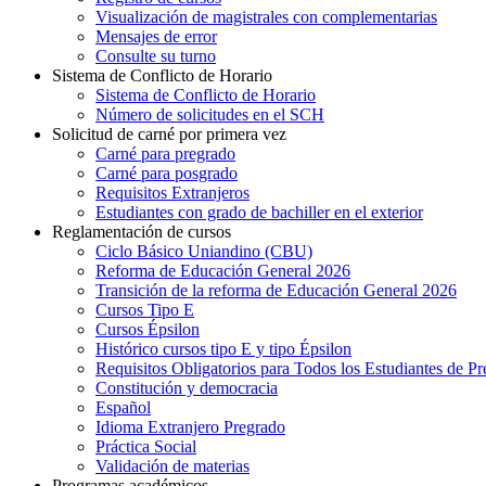
Visualización de magistrales con complementarias
Mensajes de error
Consulte su turno
Sistema de Conflicto de Horario
Sistema de Conflicto de Horario
Número de solicitudes en el SCH
Solicitud de carné por primera vez
Carné para pregrado
Carné para posgrado
Requisitos Extranjeros
Estudiantes con grado de bachiller en el exterior
Reglamentación de cursos
Ciclo Básico Uniandino (CBU)
Reforma de Educación General 2026
Transición de la reforma de Educación General 2026
Cursos Tipo E
Cursos Épsilon
Histórico cursos tipo E y tipo Épsilon
Requisitos Obligatorios para Todos los Estudiantes de P
Constitución y democracia
Español
Idioma Extranjero Pregrado
Práctica Social
Validación de materias
Programas académicos