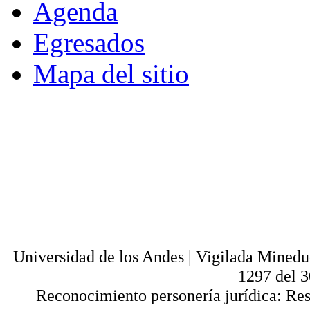
Agenda
Egresados
Mapa del sitio
© - Derechos Reservados: Todos los conten
normas internacionales y nacionales vige
utilización parcial o total, reproducción,
alquiler, préstamo público e importación, tot
digital y en cualquier formato conocido o 
lícitos en la medida en que se cuente con
Universi
Universidad de los Andes | Vigilada Mined
1297 del 
Reconocimiento personería jurídica: Res