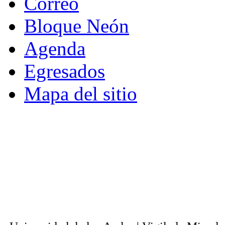
Correo
Bloque Neón
Agenda
Egresados
Mapa del sitio
© - Derechos Reservados: Todos los conten
normas internacionales y nacionales vige
utilización parcial o total, reproducción,
alquiler, préstamo público e importación, tot
digital y en cualquier formato conocido o 
lícitos en la medida en que se cuente con
Universi