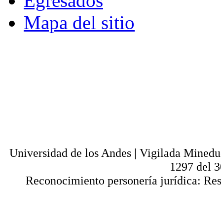
Egresados
Mapa del sitio
© - Derechos Reservados: Todos los conten
normas internacionales y nacionales vige
utilización parcial o total, reproducción,
alquiler, préstamo público e importación, tot
digital y en cualquier formato conocido o 
lícitos en la medida en que se cuente con
Universi
Universidad de los Andes | Vigilada Mined
1297 del 
Reconocimiento personería jurídica: Res