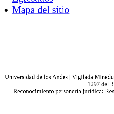
Mapa del sitio
© - Derechos Reservados: Todos los conten
normas internacionales y nacionales vige
utilización parcial o total, reproducción,
alquiler, préstamo público e importación, tot
digital y en cualquier formato conocido o 
lícitos en la medida en que se cuente con
Universi
Universidad de los Andes | Vigilada Mined
1297 del 
Reconocimiento personería jurídica: Res