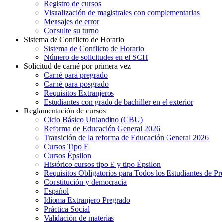
Registro de cursos
Visualización de magistrales con complementarias
Mensajes de error
Consulte su turno
Sistema de Conflicto de Horario
Sistema de Conflicto de Horario
Número de solicitudes en el SCH
Solicitud de carné por primera vez
Carné para pregrado
Carné para posgrado
Requisitos Extranjeros
Estudiantes con grado de bachiller en el exterior
Reglamentación de cursos
Ciclo Básico Uniandino (CBU)
Reforma de Educación General 2026
Transición de la reforma de Educación General 2026
Cursos Tipo E
Cursos Épsilon
Histórico cursos tipo E y tipo Épsilon
Requisitos Obligatorios para Todos los Estudiantes de P
Constitución y democracia
Español
Idioma Extranjero Pregrado
Práctica Social
Validación de materias