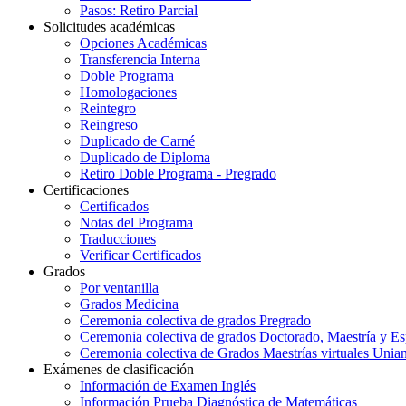
Pasos: Retiro Parcial
Solicitudes académicas
Opciones Académicas
Transferencia Interna
Doble Programa
Homologaciones
Reintegro
Reingreso
Duplicado de Carné
Duplicado de Diploma
Retiro Doble Programa - Pregrado
Certificaciones
Certificados
Notas del Programa
Traducciones
Verificar Certificados
Grados
Por ventanilla
Grados Medicina
Ceremonia colectiva de grados Pregrado
Ceremonia colectiva de grados Doctorado, Maestría y Es
Ceremonia colectiva de Grados Maestrías virtuales Unia
Exámenes de clasificación
Información de Examen Inglés
Información Prueba Diagnóstica de Matemáticas