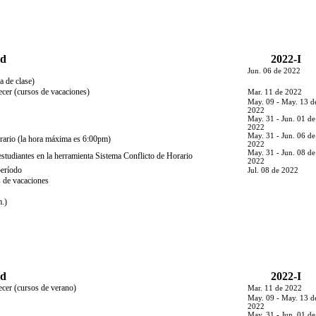
ad
2022-I
Jun. 06 de 2022
a de clase)
ecer (cursos de vacaciones)
Mar. 11 de 2022
May. 09 - May. 13 d
2022
May. 31 - Jun. 01 de
2022
May. 31 - Jun. 06 de
orario (la hora máxima es 6:00pm)
2022
May. 31 - Jun. 08 de
 estudiantes en la herramienta Sistema Conflicto de Horario
2022
período
Jul. 08 de 2022
s de vacaciones
m.)
ad
2022-I
ecer (cursos de verano)
Mar. 11 de 2022
May. 09 - May. 13 d
2022
May. 31 - Jun. 01 de