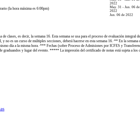
2022
May. 31 - Jun. 06 de
orario (la hora máxima es 6:00pm)
2022
Jun. 06 de 2022
e clases, es decir, la semana 16. Esta semana se usa para el proceso de evaluación integral de 
nal, y no es un curso de múltiples secciones, deberá hacerse en esta semana 16.·** En la seman
el mismo día a la misma hora.·*** Fechas (sobre Proceso de Admisiones por ICFES y Transferen
 graduandos y lugar del evento. ***** La impresión del certificado de notas está sujeta a los 
ias