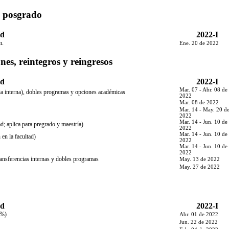
e posgrado
ad
2022-I
m.
Ene. 20 de 2022
es, reintegros y reingresos
ad
2022-I
Mar. 07 - Abr. 08 de
ncia interna), dobles programas y opciones académicas
2022
Mar. 08 de 2022
Mar. 14 - May. 20 d
2022
Mar. 14 - Jun. 10 de
ad; aplica para pregrado y maestría)
2022
Mar. 14 - Jun. 10 de
 en la facultad)
2022
Mar. 14 - Jun. 10 de
2022
transferencias internas y dobles programas
May. 13 de 2022
May. 27 de 2022
ad
2022-I
0%)
Abr. 01 de 2022
Jun. 22 de 2022