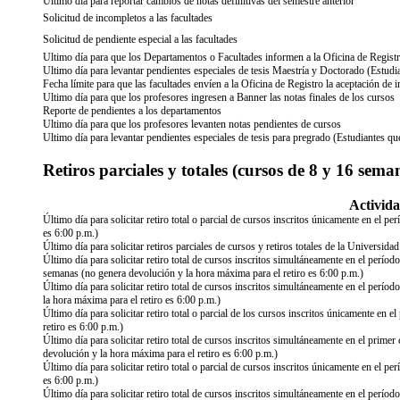
Ultimo día para reportar cambios de notas definitivas del semestre anterior
Solicitud de incompletos a las facultades
Solicitud de pendiente especial a las facultades
Ultimo día para que los Departamentos o Facultades informen a la Oficina de Registr
Ultimo día para levantar pendientes especiales de tesis Maestría y Doctorado (Estud
Fecha límite para que las facultades envíen a la Oficina de Registro la aceptación de 
Ultimo día para que los profesores ingresen a Banner las notas finales de los cursos
Reporte de pendientes a los departamentos
Ultimo día para que los profesores levanten notas pendientes de cursos
Ultimo día para levantar pendientes especiales de tesis para pregrado (Estudiantes q
Retiros parciales y totales (cursos de 8 y 16 sema
Activid
Último día para solicitar retiro total o parcial de cursos inscritos únicamente en el 
es 6:00 p.m.)
Último día para solicitar retiros parciales de cursos y retiros totales de la Universid
Último día para solicitar retiro total de cursos inscritos simultáneamente en el perío
semanas (no genera devolución y la hora máxima para el retiro es 6:00 p.m.)
Último día para solicitar retiro total de cursos inscritos simultáneamente en el perí
la hora máxima para el retiro es 6:00 p.m.)
Último día para solicitar retiro total o parcial de los cursos inscritos únicamente en
retiro es 6:00 p.m.)
Último día para solicitar retiro total de cursos inscritos simultáneamente en el prime
devolución y la hora máxima para el retiro es 6:00 p.m.)
Último día para solicitar retiro total o parcial de cursos inscritos únicamente en el 
es 6:00 p.m.)
Último día para solicitar retiro total de cursos inscritos simultáneamente en el perí