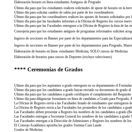
Elaboración horario en línea-estudiantes Antiguos de Pregrado
Último día para que los estudiantes realicen solicitudes de ajuste de horario en la 
Ultimo día para solicitar cambio de salón por parte de los coordinadores
Último día para que los coordinadores realicen los ajustes de horario solicitados por
Ultimo día para que las facultades informen a la Oficina de Registro los cursos nuevo
Ultimo día para que las Facultades entreguen a la Oficina de Registro la lista de las
Consejería para que los estudiantes antiguos de programas reformados soliciten acog
Ingreso de secciones en Banner por parte de los departamentos para las Especializac
Ingreso de secciones en Banner por parte de los departamentos para Pregrado, Maes
Elaboración de horario en línea- estudiantes Medicina, SOLO cursos de Medicina
Elaboración de horarios para cursos de Deportes (excluye selecciones)
**** Ceremonias de Grados
Ultimo día para que los aspirantes a grado entreguen en su departamento el Formulari
Último día para que los candidatos a grado hayan enviado su documento de grado al 
Ultimo día para que los candidatos a grado certifiquen el cumplimiento del Requisito
Ultimo día para diligenciar formulario en línea de candidato a Grado para Pregrado,
La Oficina de Registro envía a las Facultades listado de estudiantes que entregaron
La Oficina de Registro envía a las Facultades los promedios de los candidatos a
Las Facultades deben presentar a Registro los nombres de los candidatos a grado (
Las Facultades entregan a Secretaria General los nombres de los candidatos a gra
Las Facultades entregan a la Dirección de Admisiones y Registro los nombres de l
El Consejo Académico aprueba los grados Summa Cum Laude
Grados de Medicina