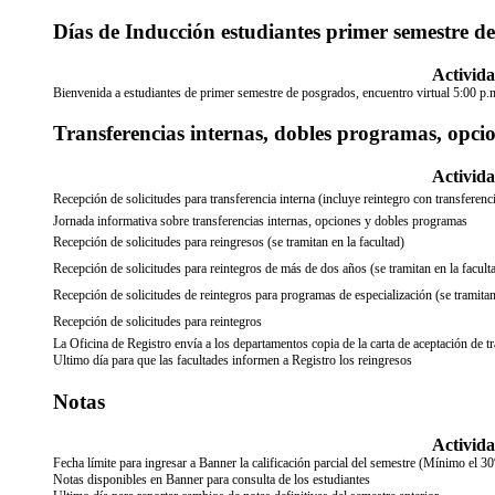
Días de Inducción estudiantes primer semestre d
Activid
Bienvenida a estudiantes de primer semestre de posgrados, encuentro virtual 5:00 p.
Transferencias internas, dobles programas, opcion
Activid
Recepción de solicitudes para transferencia interna (incluye reintegro con transfere
Jornada informativa sobre transferencias internas, opciones y dobles programas
Recepción de solicitudes para reingresos (se tramitan en la facultad)
Recepción de solicitudes para reintegros de más de dos años (se tramitan en la facult
Recepción de solicitudes de reintegros para programas de especialización (se tramitan
Recepción de solicitudes para reintegros
La Oficina de Registro envía a los departamentos copia de la carta de aceptación de 
Ultimo día para que las facultades informen a Registro los reingresos
Notas
Activid
Fecha límite para ingresar a Banner la calificación parcial del semestre (Mínimo el 3
Notas disponibles en Banner para consulta de los estudiantes