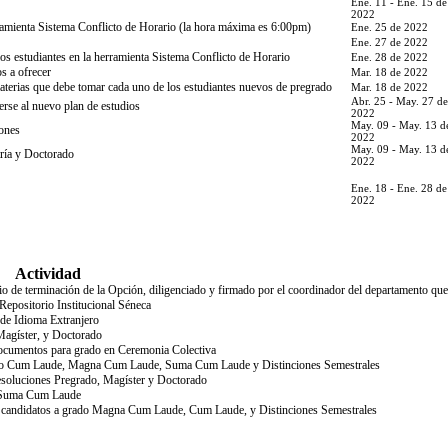
Ene. 11 - Ene. 15 de
2022
herramienta Sistema Conflicto de Horario (la hora máxima es 6:00pm)
Ene. 25 de 2022
Ene. 27 de 2022
 los estudiantes en la herramienta Sistema Conflicto de Horario
Ene. 28 de 2022
s a ofrecer
Mar. 18 de 2022
 materias que debe tomar cada uno de los estudiantes nuevos de pregrado
Mar. 18 de 2022
Abr. 25 - May. 27 de
erse al nuevo plan de estudios
2022
May. 09 - May. 13 d
iones
2022
May. 09 - May. 13 d
tría y Doctorado
2022
Ene. 18 - Ene. 28 de
2022
Actividad
o de terminación de la Opción, diligenciado y firmado por el coordinador del departamento que 
Repositorio Institucional Séneca
 de Idioma Extranjero
 Magíster, y Doctorado
 documentos para grado en Ceremonia Colectiva
 grado Cum Laude, Magna Cum Laude, Suma Cum Laude y Distinciones Semestrales
Resoluciones Pregrado, Magíster y Doctorado
do Suma Cum Laude
os candidatos a grado Magna Cum Laude, Cum Laude, y Distinciones Semestrales