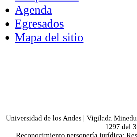
Agenda
Egresados
Mapa del sitio
© - Derechos Reservados: Todos los conten
normas internacionales y nacionales vige
utilización parcial o total, reproducción,
alquiler, préstamo público e importación, tot
digital y en cualquier formato conocido o 
lícitos en la medida en que se cuente con
Universi
Universidad de los Andes | Vigilada Mined
1297 del 
Reconocimiento personería jurídica: Res