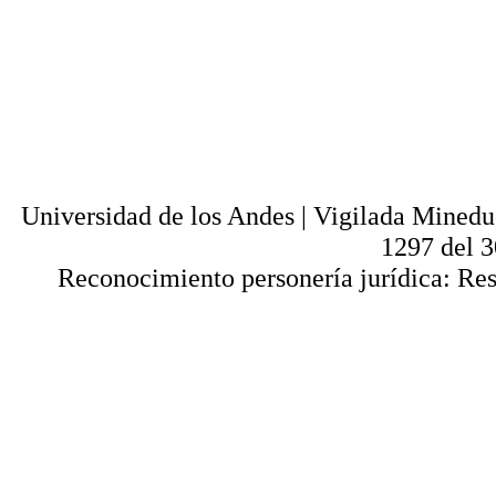
normas internacionales y nacionales vige
utilización parcial o total, reproducción,
alquiler, préstamo público e importación, tot
digital y en cualquier formato conocido o 
lícitos en la medida en que se cuente con
Universi
Universidad de los Andes | Vigilada Mined
1297 del 
Reconocimiento personería jurídica: Res