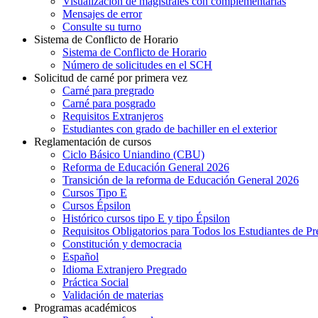
Visualización de magistrales con complementarias
Mensajes de error
Consulte su turno
Sistema de Conflicto de Horario
Sistema de Conflicto de Horario
Número de solicitudes en el SCH
Solicitud de carné por primera vez
Carné para pregrado
Carné para posgrado
Requisitos Extranjeros
Estudiantes con grado de bachiller en el exterior
Reglamentación de cursos
Ciclo Básico Uniandino (CBU)
Reforma de Educación General 2026
Transición de la reforma de Educación General 2026
Cursos Tipo E
Cursos Épsilon
Histórico cursos tipo E y tipo Épsilon
Requisitos Obligatorios para Todos los Estudiantes de P
Constitución y democracia
Español
Idioma Extranjero Pregrado
Práctica Social
Validación de materias
Programas académicos