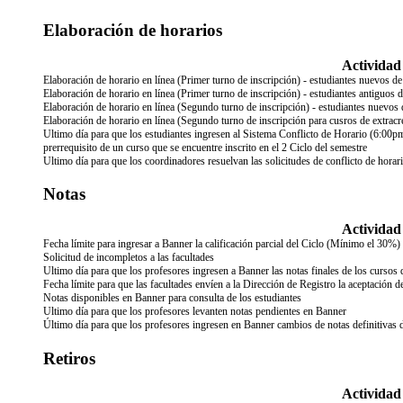
Elaboración de horarios
Actividad
Elaboración de horario en línea (Primer turno de inscripción) - estudiantes nuevos d
Elaboración de horario en línea (Primer turno de inscripción) - estudiantes antiguos 
Elaboración de horario en línea (Segundo turno de inscripción) - estudiantes nuevos 
Elaboración de horario en línea (Segundo turno de inscripción para cusros de extracre
Ultimo día para que los estudiantes ingresen al Sistema Conflicto de Horario (6:00pm)
prerrequisito de un curso que se encuentre inscrito en el 2 Ciclo del semestre
Ultimo día para que los coordinadores resuelvan las solicitudes de conflicto de horari
Notas
Actividad
Fecha límite para ingresar a Banner la calificación parcial del Ciclo (Mínimo el 30%)
Solicitud de incompletos a las facultades
Ultimo día para que los profesores ingresen a Banner las notas finales de los cursos 
Fecha límite para que las facultades envíen a la Dirección de Registro la aceptación 
Notas disponibles en Banner para consulta de los estudiantes
Ultimo día para que los profesores levanten notas pendientes en Banner
Último día para que los profesores ingresen en Banner cambios de notas definitivas d
Retiros
Actividad