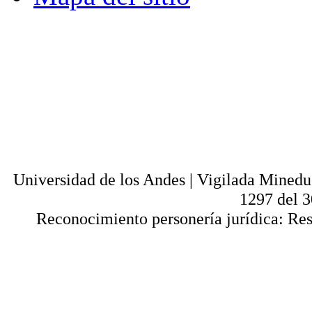
© - Derechos Reservados: Todos los conten
normas internacionales y nacionales vige
utilización parcial o total, reproducción,
alquiler, préstamo público e importación, tot
digital y en cualquier formato conocido o 
lícitos en la medida en que se cuente con
Universi
Universidad de los Andes | Vigilada Mined
1297 del 
Reconocimiento personería jurídica: Res