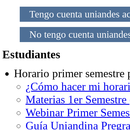
Tengo cuenta uniandes act
No tengo cuenta uniandes 
Estudiantes
Horario primer semestre 
¿Cómo hacer mi horar
Materias 1er Semestre
Webinar Primer Semest
Guía Uniandina Pregr