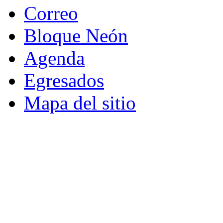
Correo
Bloque Neón
Agenda
Egresados
Mapa del sitio
© - Derechos Reservados: Todos los conten
normas internacionales y nacionales vige
utilización parcial o total, reproducción,
alquiler, préstamo público e importación, tot
digital y en cualquier formato conocido o 
lícitos en la medida en que se cuente con
Universi