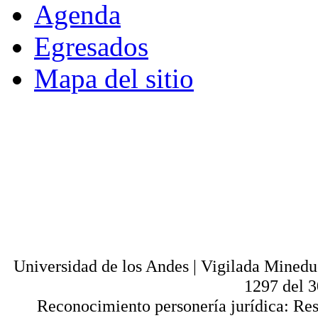
Agenda
Egresados
Mapa del sitio
© - Derechos Reservados: Todos los conten
normas internacionales y nacionales vige
utilización parcial o total, reproducción,
alquiler, préstamo público e importación, tot
digital y en cualquier formato conocido o 
lícitos en la medida en que se cuente con
Universi
Universidad de los Andes | Vigilada Mined
1297 del 
Reconocimiento personería jurídica: Res